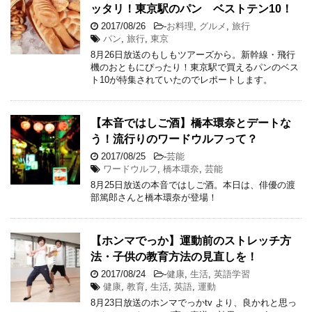
ッタリ！東京駅のパン ベストテン10！
2017/08/26
-
お料理
,
グルメ
,
旅行
パン
,
旅行
,
東京
8月26日放送のもしもツアーズから。新幹線・飛行
機のおともにぴったり！東京駅で買えるパンのベス
ト10が特集されていたのでレポートします。
【本音ではしご酒】橋本環奈とデートな
う！流行りのワードウルフって？
2017/08/25
-
芸能
ワードウルフ
,
橋本環奈
,
芸能
8月25日放送の本音ではしご酒。本日は、俳優の渡
部篤郎さんと橋本環奈が登場！
【ホンマでっか】運動前のストレッチ方
法・子供の教育方法の見直しを！
2017/08/24
-
健康
,
生活
,
英語学習
健康
,
教育
,
生活
,
英語
,
運動
8月23日放送のホンマでっかtv より、良かれと思っ