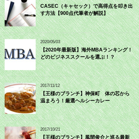
CASEC（キャセック）で高得点を叩き出
す方法【900点代筆者が解説】
2020/05/03
【2020年最新版】海外MBAランキング！
どのビジネススクールを選ぶ！？
2017/11/12
【王様のブランチ】神保町 体の芯から
温まろう！厳選ヘルシーカレー
2017/10/21
【王様のブランチ】風間俊介と巡る最新