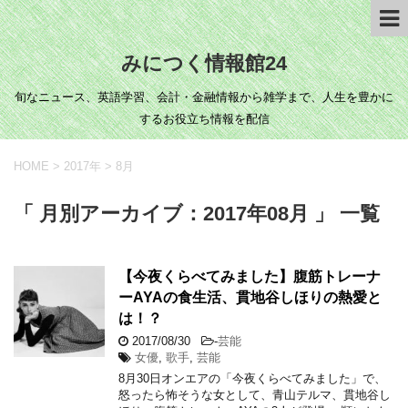
みにつく情報館24
旬なニュース、英語学習、会計・金融情報から雑学まで、人生を豊かに
するお役立ち情報を配信
HOME
>
2017年
>
8月
「 月別アーカイブ：2017年08月 」 一覧
【今夜くらべてみました】腹筋トレーナ
ーAYAの食生活、貫地谷しほりの熱愛と
は！？
2017/08/30
-
芸能
女優
,
歌手
,
芸能
8月30日オンエアの「今夜くらべてみました」で、
怒ったら怖そうな女として、青山テルマ、貫地谷し