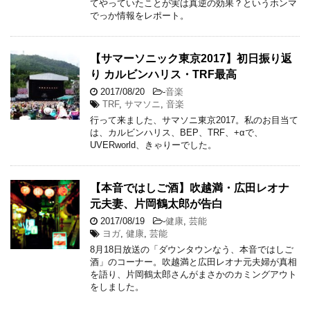
てやっていたことが実は真逆の効果？というホンマ
でっか情報をレポート。
【サマーソニック東京2017】初日振り返
り カルビンハリス・TRF最高
2017/08/20
-
音楽
TRF
,
サマソニ
,
音楽
行って来ました、サマソニ東京2017。私のお目当て
は、カルビンハリス、BEP、TRF、+αで、
UVERworld、きゃりーでした。
【本音ではしご酒】吹越満・広田レオナ
元夫妻、片岡鶴太郎が告白
2017/08/19
-
健康
,
芸能
ヨガ
,
健康
,
芸能
8月18日放送の「ダウンタウンなう、本音ではしご
酒」のコーナー。吹越満と広田レオナ元夫婦が真相
を語り、片岡鶴太郎さんがまさかのカミングアウト
をしました。