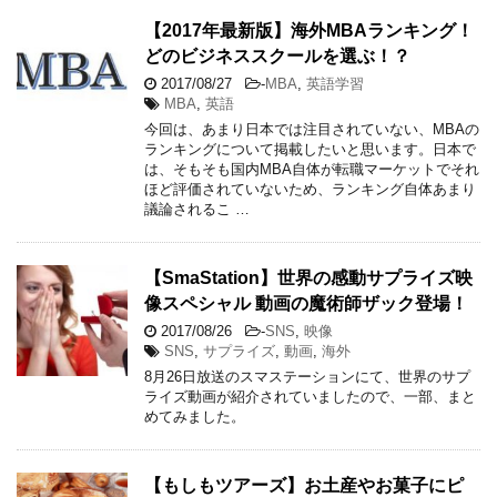
【2017年最新版】海外MBAランキング！
どのビジネススクールを選ぶ！？
2017/08/27
-
MBA
,
英語学習
MBA
,
英語
今回は、あまり日本では注目されていない、MBAの
ランキングについて掲載したいと思います。日本で
は、そもそも国内MBA自体が転職マーケットでそれ
ほど評価されていないため、ランキング自体あまり
議論されるこ …
【SmaStation】世界の感動サプライズ映
像スペシャル 動画の魔術師ザック登場！
2017/08/26
-
SNS
,
映像
SNS
,
サプライズ
,
動画
,
海外
8月26日放送のスマステーションにて、世界のサプ
ライズ動画が紹介されていましたので、一部、まと
めてみました。
【もしもツアーズ】お土産やお菓子にピ