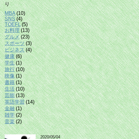
り
MBA
(10)
SNS
(4)
TOEFL
(5)
お料理
(13)
グルメ
(23)
スポーツ
(3)
ビジネス
(4)
健康
(6)
学生
(1)
旅行
(10)
映像
(1)
書籍
(1)
生活
(10)
芸能
(13)
英語学習
(14)
金融
(1)
雑学
(2)
音楽
(2)
2020/05/04