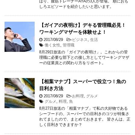
ほり、腹筋トレーナーAYAの3人が登場。 順におも
しろエピソードを紹介したいと思います。
【ガイアの夜明け】デキる管理職必見！
ワーキングマザーを体験せよ！
2017/08/29
-
ビジネス
,
生活
働く女性
,
管理職
8月29日放送の「ガイアの夜明け」。これからの管
理職に必要な部下との接し方としてワーキングマザ
ーの従業員との関わり方をリポート。
【相葉マナブ】スーパーで役立つ！魚の
目利き方法
2017/08/29
-
お料理
,
グルメ
グルメ
,
料理
,
魚
8月27日放送の「相葉マナブ」で私の大好物である
シーフードの、スーパーでの目利きのコツが特集さ
れてましたので、まとめておきます。 皆さんは、正
しく目利きできますか？