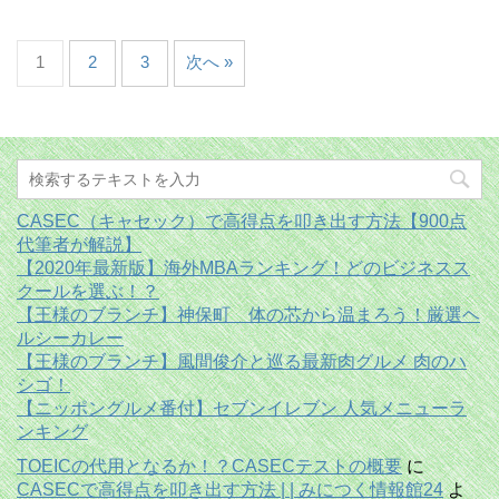
1
2
3
次へ »
CASEC（キャセック）で高得点を叩き出す方法【900点
代筆者が解説】
【2020年最新版】海外MBAランキング！どのビジネスス
クールを選ぶ！？
【王様のブランチ】神保町 体の芯から温まろう！厳選ヘ
ルシーカレー
【王様のブランチ】風間俊介と巡る最新肉グルメ 肉のハ
シゴ！
【ニッポングルメ番付】セブンイレブン 人気メニューラ
ンキング
TOEICの代用となるか！？CASECテストの概要
に
CASECで高得点を叩き出す方法 | | みにつく情報館24
よ