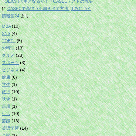
TOEICの代用となるか！？CASECテストの概要
に
CASECで高得点を叩き出す方法 | | みにつく
情報館24
より
MBA
(10)
SNS
(4)
TOEFL
(5)
お料理
(13)
グルメ
(23)
スポーツ
(3)
ビジネス
(4)
健康
(6)
学生
(1)
旅行
(10)
映像
(1)
書籍
(1)
生活
(10)
芸能
(13)
英語学習
(14)
金融
(1)