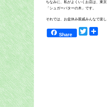
ちなみに、私がよくいくお店は、東京
「シュガーバターの木」です。
それでは、お盆休み親戚みんなで楽し
T
共
Share
w
有
i
t
t
e
r