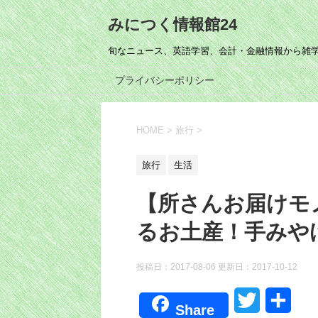
みにつく情報館24
旬なニュース、英語学習、会計・金融情報から雑
プライバシーポリシー
HOME
>
旅行
>
旅行
生活
【所さんお届けモ
るお土産！手みや
投稿日：2017-08-06 更新日：
2017-10-12
T
共
Share