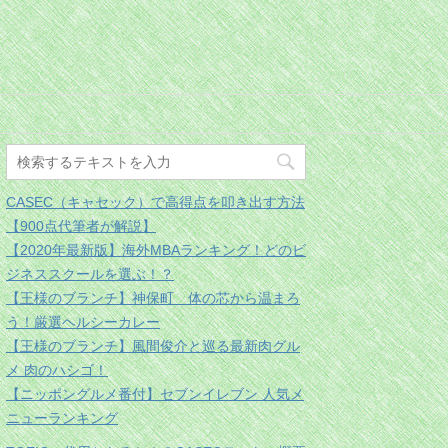
CASEC（キャセック）で高得点を叩き出す方法
【900点代筆者が解説】
【2020年最新版】海外MBAランキング！どのビ
ジネススクールを選ぶ！？
【王様のブランチ】神保町 体の芯から温まろ
う！厳選ヘルシーカレー
【王様のブランチ】風間俊介と巡る最新肉グル
メ 肉のハシゴ！
【ニッポングルメ番付】セブンイレブン 人気メ
ニューランキング