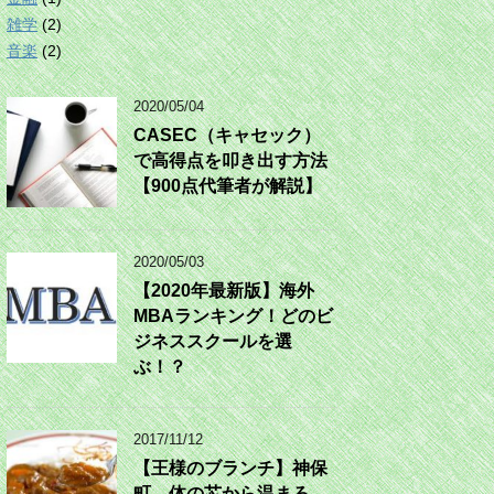
雑学
(2)
音楽
(2)
2020/05/04
CASEC（キャセック）
で高得点を叩き出す方法
【900点代筆者が解説】
2020/05/03
【2020年最新版】海外
MBAランキング！どのビ
ジネススクールを選
ぶ！？
2017/11/12
【王様のブランチ】神保
町 体の芯から温まろ