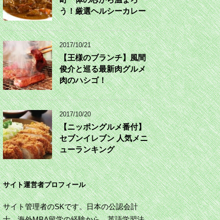
う！厳選ヘルシーカレー
2017/10/21
【王様のブランチ】風間
俊介と巡る最新肉グルメ
肉のハシゴ！
2017/10/20
【ニッポングルメ番付】
セブンイレブン 人気メニ
ューランキング
サイト運営者プロフィール
サイト管理者のSKです。日本の公認会計
士。海外MBA留学の経験から、英語学習法