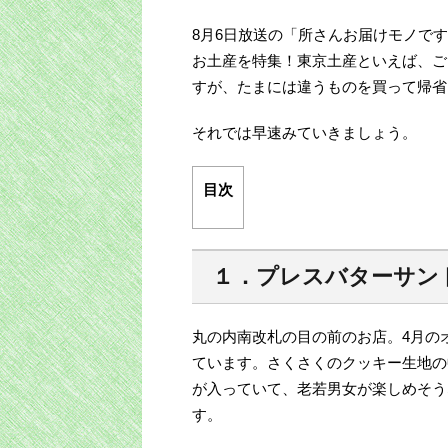
w
有
8月6日放送の「所さんお届けモノで
i
お土産を特集！東京土産といえば、ご
t
すが、たまには違うものを買って帰省
t
それでは早速みていきましょう。
e
目次
r
１．プレスバターサン
丸の内南改札の目の前のお店。4月の
ています。さくさくのクッキー生地の
が入っていて、老若男女が楽しめそう
す。