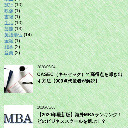
旅行
(10)
映像
(1)
書籍
(1)
生活
(10)
芸能
(13)
英語学習
(14)
金融
(1)
雑学
(2)
音楽
(2)
2020/05/04
CASEC（キャセック）で高得点を叩き出
す方法【900点代筆者が解説】
2020/05/03
【2020年最新版】海外MBAランキング！
どのビジネススクールを選ぶ！？