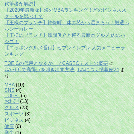
代筆者が解説】
【2020年最新版】海外MBAランキング！どのビジネスス
クールを選ぶ！？
【王様のブランチ】神保町 体の芯から温まろう！厳選ヘ
ルシーカレー
【王様のブランチ】風間俊介と巡る最新肉グルメ 肉のハ
シゴ！
【ニッポングルメ番付】セブンイレブン 人気メニューラ
ンキング
TOEICの代用となるか！？CASECテストの概要
に
CASECで高得点を叩き出す方法 | | みにつく情報館24
よ
り
MBA
(10)
SNS
(4)
TOEFL
(5)
お料理
(13)
グルメ
(23)
スポーツ
(3)
ビジネス
(4)
健康
(6)
学生
(1)