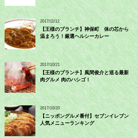
2017/11/12
【王様のブランチ】神保町 体の芯から
温まろう！厳選ヘルシーカレー
2017/10/21
【王様のブランチ】風間俊介と巡る最新
肉グルメ 肉のハシゴ！
2017/10/20
【ニッポングルメ番付】セブンイレブン
人気メニューランキング