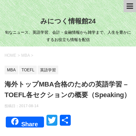
みにつく情報館24
旬なニュース、英語学習、会計・金融情報から雑学まで、人生を豊かに
するお役立ち情報を配信
HOME
>
MBA
>
MBA
TOEFL
英語学習
海外トップMBA合格のための英語学習 –
TOEFL各セクションの概要（Speaking）
投稿日：
2017-08-14
T
共
Share
w
有