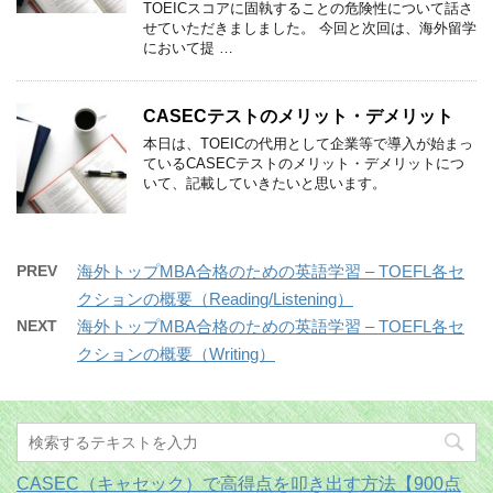
TOEICスコアに固執することの危険性について話さ
せていただきましました。 今回と次回は、海外留学
において提 …
CASECテストのメリット・デメリット
本日は、TOEICの代用として企業等で導入が始まっ
ているCASECテストのメリット・デメリットにつ
いて、記載していきたいと思います。
PREV
海外トップMBA合格のための英語学習 – TOEFL各セ
クションの概要（Reading/Listening）
NEXT
海外トップMBA合格のための英語学習 – TOEFL各セ
クションの概要（Writing）
CASEC（キャセック）で高得点を叩き出す方法【900点