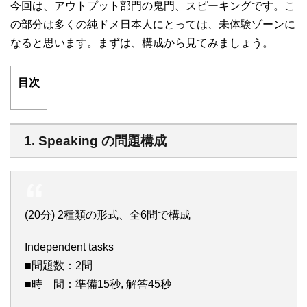
今回は、アウトプット部門の鬼門、スピーキングです。こ
i
の部分は多くの純ドメ日本人にとっては、未体験ゾーンに
t
なると思います。まずは、構成から見てみましょう。
t
目次
e
r
1. Speaking の問題構成
(20分) 2種類の形式、全6問で構成
Independent tasks
■問題数：2問
■時 間：準備15秒, 解答45秒