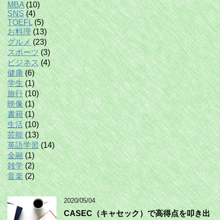
MBA
(10)
SNS
(4)
TOEFL
(5)
お料理
(13)
グルメ
(23)
スポーツ
(3)
ビジネス
(4)
健康
(6)
学生
(1)
旅行
(10)
映像
(1)
書籍
(1)
生活
(10)
芸能
(13)
英語学習
(14)
金融
(1)
雑学
(2)
音楽
(2)
2020/05/04
CASEC（キャセック）で高得点を叩き出