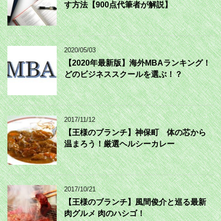
す方法【900点代筆者が解説】
2020/05/03
【2020年最新版】海外MBAランキング！
どのビジネススクールを選ぶ！？
2017/11/12
【王様のブランチ】神保町 体の芯から
温まろう！厳選ヘルシーカレー
2017/10/21
【王様のブランチ】風間俊介と巡る最新
肉グルメ 肉のハシゴ！