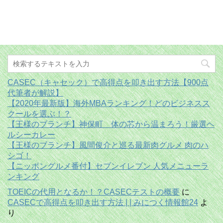
CASEC（キャセック）で高得点を叩き出す方法【900点
代筆者が解説】
【2020年最新版】海外MBAランキング！どのビジネスス
クールを選ぶ！？
【王様のブランチ】神保町 体の芯から温まろう！厳選ヘ
ルシーカレー
【王様のブランチ】風間俊介と巡る最新肉グルメ 肉のハ
シゴ！
【ニッポングルメ番付】セブンイレブン 人気メニューラ
ンキング
TOEICの代用となるか！？CASECテストの概要
に
CASECで高得点を叩き出す方法 | | みにつく情報館24
よ
り