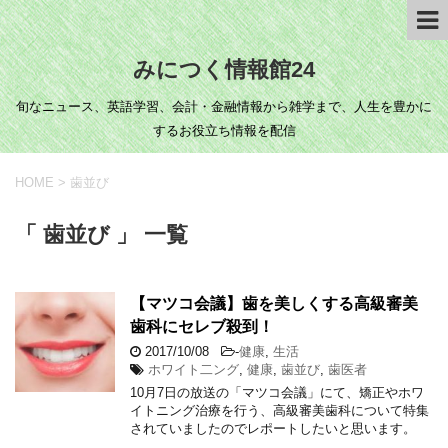
みにつく情報館24
旬なニュース、英語学習、会計・金融情報から雑学まで、人生を豊かに
するお役立ち情報を配信
HOME
>
歯並び
「 歯並び 」 一覧
【マツコ会議】歯を美しくする高級審美
歯科にセレブ殺到！
2017/10/08
-
健康
,
生活
ホワイト二ング
,
健康
,
歯並び
,
歯医者
10月7日の放送の「マツコ会議」にて、矯正やホワ
イトニング治療を行う、高級審美歯科について特集
されていましたのでレポートしたいと思います。